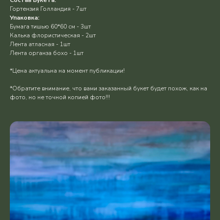
Гортензия Голландия - 7шт
Упаковка:
Бумага тишью 60*60 см - 3шт
Калька флористическая - 2шт
Лента атласная - 1шт
Лента органза бохо - 1шт
*Цена актуальна на момент публикации!
*Обратите внимание, что вами заказанный букет будет похож, как на
фото, но не точной копией фото!!!