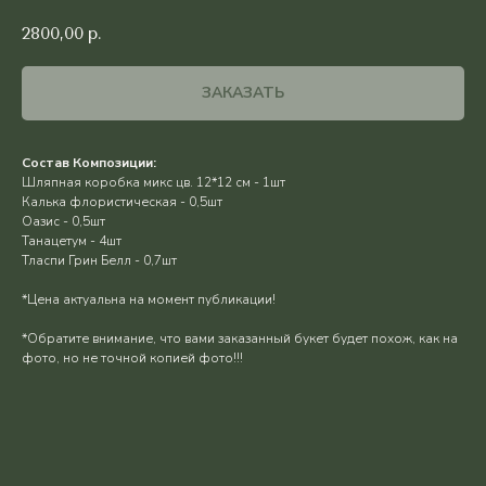
2800,00
р.
ЗАКАЗАТЬ
Состав Композиции:
Шляпная коробка микс цв. 12*12 см - 1шт
Калька флористическая - 0,5шт
Оазис - 0,5шт
Танацетум - 4шт
Тласпи Грин Белл - 0,7шт
*Цена актуальна на момент публикации!
*Обратите внимание, что вами заказанный букет будет похож, как на
фото, но не точной копией фото!!!