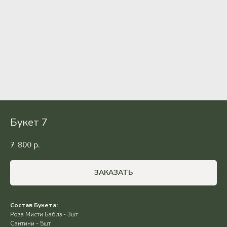
Букет 7
7 800
р.
ЗАКАЗАТЬ
Состав Букета:
Роза Мисти Баблз - 3шт
Сантини - 5шт